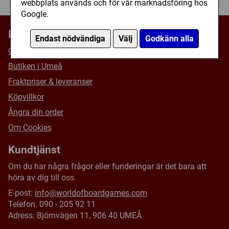
webbplats används och för vår marknadsföring hos
Google.
Information
Endast nödvändiga
Välj
Godkänn alla
Om oss
Butiken i Umeå
Fraktpriser & leveranser
Köpvillkor
Ångra din order
Om Cookies
Kundtjänst
Om du har några frågor eller funderingar är det bara att
höra av dig till oss.
E-post:
info@worldofboardgames.com
Telefon: 090 - 205 92 11
Adress: Björnvägen 11, 906 40 UMEÅ