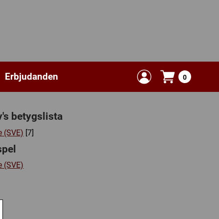
Erbjudanden
0
s betygslista
e (SVE)
[7]
spel
e (SVE)