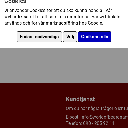
Cookies
Vi använder Cookies för att du ska kunna handla i vår
webbutik samt för att samla in data för hur vår webbplats
används och för vår marknadsföring hos Google.
Endast nödvändiga
Välj
Godkänn alla
Kundtjänst
Om du har några frågor eller fun
E-post:
info@worldofboardga
Telefon: 090 - 205 92 11