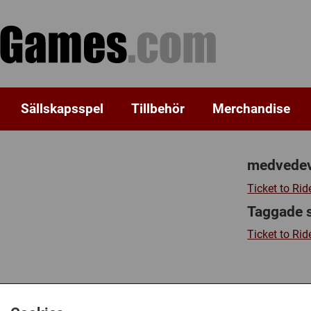
Sällskapsspel
Tillbehör
Merchandise
medvedev'
Ticket to Rid
Taggade 
Ticket to Rid