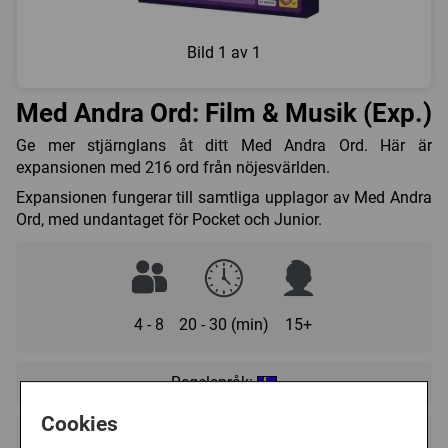
Bild
1 av 1
Med Andra Ord: Film & Musik (Exp.)
Ge mer stjärnglans åt ditt Med Andra Ord. Här är
expansionen med 216 ord från nöjesvärlden.
Expansionen fungerar till samtliga upplagor av Med Andra
Ord, med undantaget för Pocket och Junior.
4 - 8
20 - 30 (min)
15+
Regelspråk:
Cookies