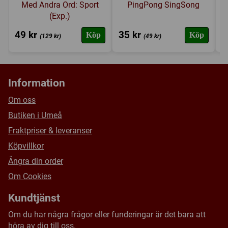
Med Andra Ord: Sport
PingPong SingSong
(Exp.)
49 kr
35 kr
3
Köp
Köp
(129 kr)
(49 kr)
Information
Om oss
Butiken i Umeå
Fraktpriser & leveranser
Köpvillkor
Ångra din order
Om Cookies
Kundtjänst
Om du har några frågor eller funderingar är det bara att
höra av dig till oss.