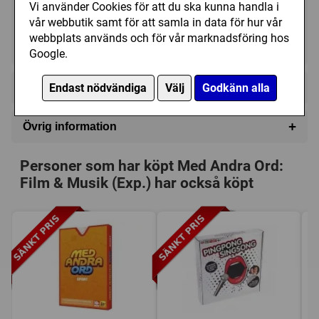
115 kr
Utgått
Vi använder Cookies för att du ska kunna handla i
vår webbutik samt för att samla in data för hur vår
webbplats används och för vår marknadsföring hos
Ej tillgänglig
Google.
+
Endast nödvändiga
Välj
Godkänn alla
Innehållsförteckning
216 Ord
+
Övrig information
24 Tjuvpolletter
Speltyp:
Vuxen/partyspel
Personer som har köpt Med Andra Ord:
Kategori:
Ord
Film & Musik (Exp.) har också köpt
Tillverkare:
Användbart Litet Företag
Försälj. rank:
1496/18132