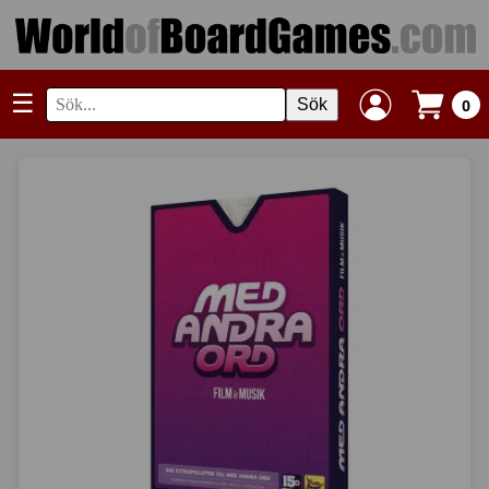
☰
Sök
0