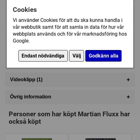
Cookies
Regelspråk:
★★★★★★★★★★
★★★★★★★★★★
Vi använder Cookies för att du ska kunna handla i
vår webbutik samt för att samla in data för hur vår
webbplats används och för vår marknadsföring hos
195 kr
Google.
Bevaka
Endast nödvändiga
Välj
Godkänn alla
Tillfälligt slut
+
Videoklipp (1)
+
Övrig information
Speltyp:
Kortspel
,
Familjespel
,
Vuxen/partyspel
Personer som har köpt Martian Fluxx har
Serie:
Fluxx
också köpt
Kategori:
Science Fiction
,
Hand management
,
Variabla spelare