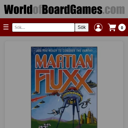
☰
Sök
0