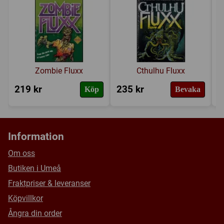
Tillverkare:
Looney labs
Länkar:
Regler
,
Tillverkarens hemsida
,
BoardGameGeek
Försälj. rank:
4210/18139
Zombie Fluxx
Cthulhu Fluxx
219 kr
235 kr
2
Köp
Bevaka
Information
Om oss
Butiken i Umeå
Fraktpriser & leveranser
Köpvillkor
Ångra din order