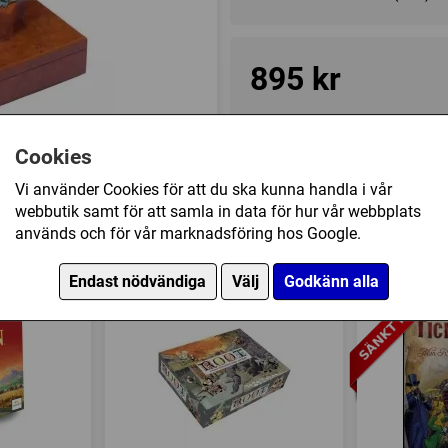
895 kr
Ej i lager, leveranstid 10-14
Cookies
Vi använder Cookies för att du ska kunna handla i vår
Övrig information
webbutik samt för att samla in data för hur vår webbplats
Speltyp:
Strategispel
används och för vår marknadsföring hos Google.
nbox - small har också köpt
Serie:
Mah Jongg
Endast nödvändiga
Välj
Godkänn alla
Kategori:
Abstrakt strategi
Tillverkare:
Philos Spiele
Länkar:
Tillverkarens hemsi
Försälj. rank:
2036/18139