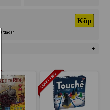
Köp
 vardagar
+
da