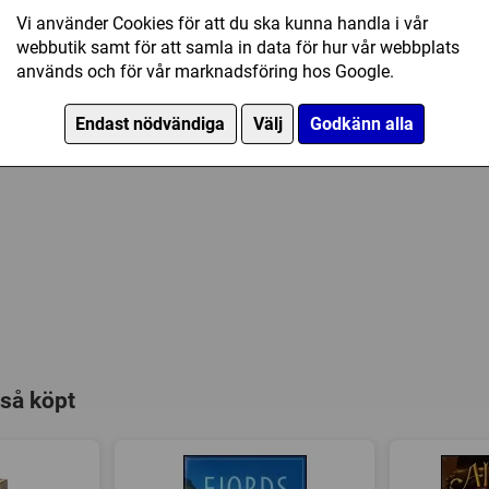
Försälj. rank:
10607/18138
1 Louis XIV figure
Vi använder Cookies för att du ska kunna handla i vår
webbutik samt för att samla in data för hur vår webbplats
1 plastic stand
används och för vår marknadsföring hos Google.
rules
Endast nödvändiga
Välj
Godkänn alla
så köpt