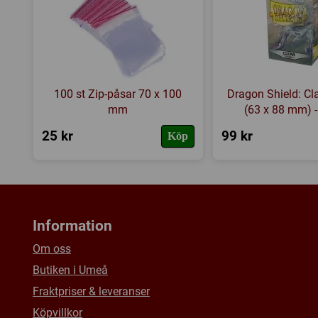
100 st Zip-påsar 70 x 100
Dragon Shield: Cla
mm
(63 x 88 mm) -
25 kr
99 kr
Köp
Information
Om oss
Butiken i Umeå
Fraktpriser & leveranser
Köpvillkor