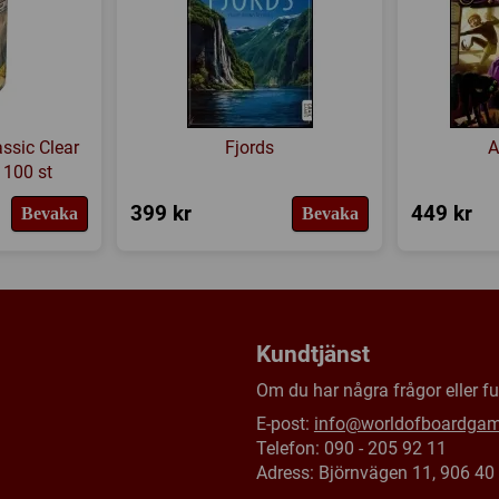
ssic Clear
Fjords
A
 100 st
399 kr
449 kr
Bevaka
Bevaka
Kundtjänst
Om du har några frågor eller fun
E-post:
info@worldofboardga
Telefon: 090 - 205 92 11
Adress: Björnvägen 11, 906 4