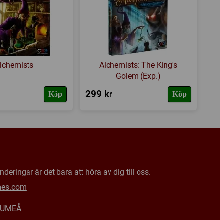
lchemists
Alchemists: The King's
Golem (Exp.)
299 kr
Köp
Köp
deringar är det bara att höra av dig till oss.
mes.com
0 UMEÅ