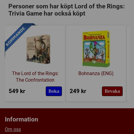
400 trivia cards
Personer som har köpt Lord of the Rings:
Kategori:
Frågor
,
Äventyr
,
Fantasy
Trivia Game har också köpt
48 special area tiles
Tillverkare:
Fantasy Flight Games
11 event tiles
Länkar:
BoardGameGeek
113 resource counters:
Försälj. rank:
10558/18137
25 ring
44 sword
44 travelling
1 resource die
The Lord of the Rings:
Bohnanza (ENG)
The Confrontation
549 kr
249 kr
2
Boka
Bevaka
Information
Om oss