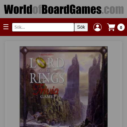
☰
Sök
0