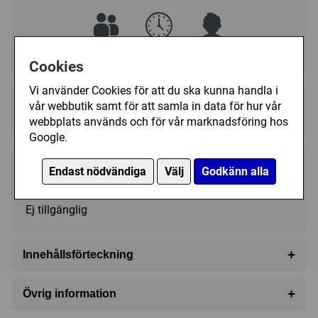
2 - 4
60 - 90 (min)
?
Cookies
Vi använder Cookies för att du ska kunna handla i
Regelspråk:
vår webbutik samt för att samla in data för hur vår
★★★★★★★★★★
★★★★★★★★★★
webbplats används och för vår marknadsföring hos
Google.
338 kr
Utgått
Endast nödvändiga
Välj
Godkänn alla
Ej tillgänglig
+
Innehållsförteckning
1 board
+
Övrig information
4 Hobbit figures
Speltyp:
Familjespel
,
Vuxen/partyspel