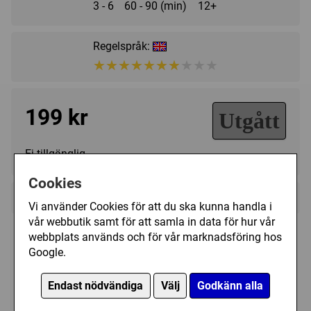
3 - 6
60 - 90 (min)
12+
Regelspråk:
★★★★★★★★★★
★★★★★★★★★★
199 kr
Utgått
Ej tillgänglig
Cookies
+
Övrig information
Vi använder Cookies för att du ska kunna handla i
Speltyp:
Strategispel
vår webbutik samt för att samla in data för hur vår
webbplats används och för vår marknadsföring hos
Kategori:
Äventyr
,
Fantasy
,
Tärning
,
Hand
Plastfickor till Lord of the Rings: Sauron
Google.
management
,
Variabla spelare
Tillverkare:
Fantasy Flight Games
Endast nödvändiga
Välj
Godkänn alla
Det är totalt 100 st kort som passar i någon av
Länkar:
BoardGameGeek
dessa plastfickor