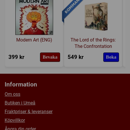
Modern Art (ENG)
The Lord of the Rings:
The Confrontation
399 kr
549 kr
5
Bevaka
Boka
Information
Om oss
Butiken i Umeå
Fraktpriser & leveranser
Köpvillkor
Ångra din order