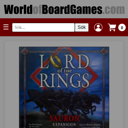
☰
Sök
0