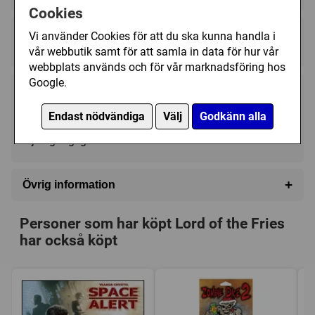
Cookies
Regelspråk:
Vi använder Cookies för att du ska kunna handla i
★★★★★★★★★★
★★★★★★★★★★
vår webbutik samt för att samla in data för hur vår
webbplats används och för vår marknadsföring hos
Google.
249 kr
Utgått
Endast nödvändiga
Välj
Godkänn alla
Ej tillgänglig
+
Övrig information
Speltyp:
Kortspel
Personer som har köpt Lord of the Fries
Kategori:
Zombies
,
Auktion / Bud
,
Tärning
,
Hand
har också köpt
management
,
Samla serier
Tillverkare:
Cheapass Games
,
Steve Jackson Games
Länkar:
Regler
,
Tillverkarens hemsida
,
BoardGameGeek