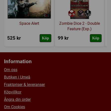
Försälj. rank:
10563/18132
Space Alert
Zombie Dice 2 - Double
Feature (Exp.)
525 kr
99 kr
2
Köp
Köp
Information
Om oss
Butiken i Umeå
Fraktpriser & leveranser
Köpvillkor
Ångra din order
Om Cookies