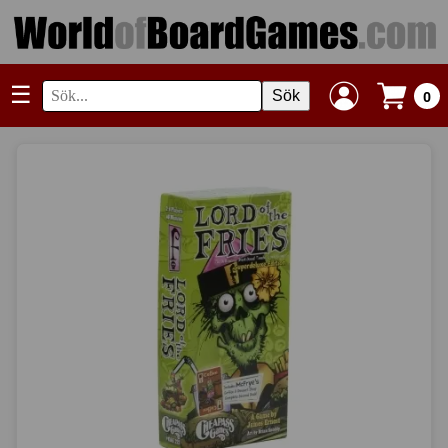
☰
Sök
0