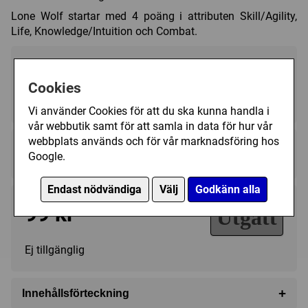
Lone Wolf startar med 4 poäng i attributen Skill/Agility,
Life, Knowledge/Intuition och Combat.
Cookies
1 - 2
?
12+
Vi använder Cookies för att du ska kunna handla i
vår webbutik samt för att samla in data för hur vår
webbplats används och för vår marknadsföring hos
Regelspråk:
Google.
★★★★★★★★★★
★★★★★★★★★★
Endast nödvändiga
Välj
Godkänn alla
99 kr
Utgått
Ej tillgänglig
+
Innehållsförteckning