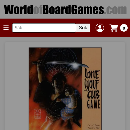
☰
Sök
0