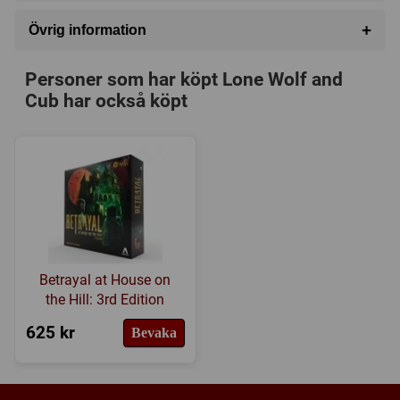
Spelplan
+
Övrig information
79 Spelkort (laminerade för bättre hållbarhet)
Speltyp:
Strategispel
"A Thousand Paths Book"
Personer som har köpt Lone Wolf and
Kategori:
Fighting
Spelpjäser
Cub har också köpt
Tillverkare:
Mayfair Games
Regelbok på engelska
Länkar:
BoardGameGeek
Försälj. rank:
10539/18137
Betrayal at House on
the Hill: 3rd Edition
625 kr
Bevaka