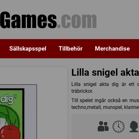
Sällskapsspel
Tillbehör
Merchandise
Lilla snigel akt
Lilla snigel akta dig är ett
träbrickor.
Till spelet ingår också en mus
techno,metall, munspel, klarin