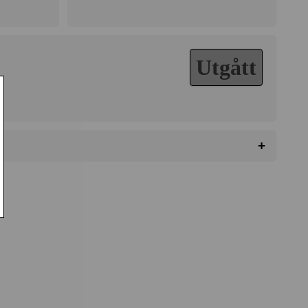
Utgått
+
da