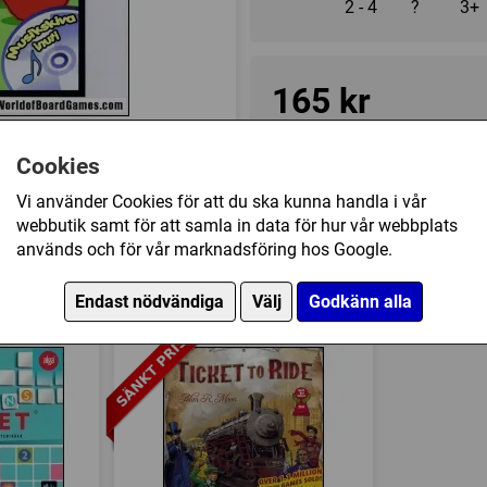
2 - 4
?
3+
165 kr
Ej tillgänglig
Cookies
Vi använder Cookies för att du ska kunna handla i vår
webbutik samt för att samla in data för hur vår webbplats
Övrig information
används och för vår marknadsföring hos Google.
Speltyp:
Barnspel
dig har också köpt
Tillverkare:
Övriga
Endast nödvändiga
Välj
Godkänn alla
Länkar:
Tillverkarens hemsi
Försälj. rank:
10499/18139