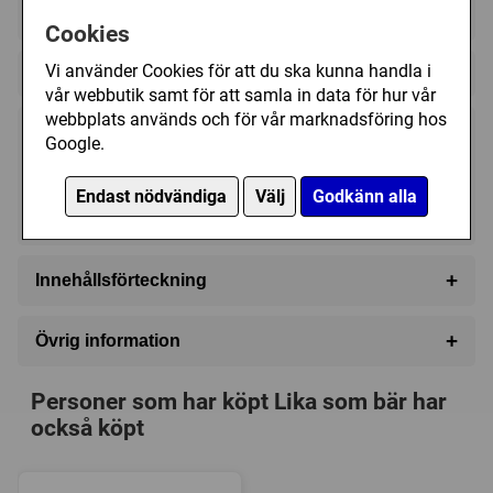
?
?
?
Cookies
Vi använder Cookies för att du ska kunna handla i
Regelspråk:
vår webbutik samt för att samla in data för hur vår
webbplats används och för vår marknadsföring hos
225 kr
Google.
Bevaka
Endast nödvändiga
Välj
Godkänn alla
Tillfälligt slut
+
Innehållsförteckning
220 Kort
+
Övrig information
Speltyp:
Familjespel
Personer som har köpt Lika som bär har
Kategori:
Frågor
,
Humor
också köpt
Tillverkare:
Övriga
Försälj. rank:
2883/18139