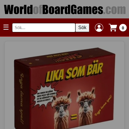
☰
Sök
0