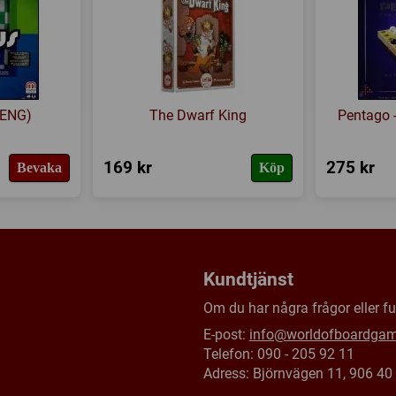
Försälj. rank:
4106/18132
/ENG)
The Dwarf King
Pentago -
169 kr
275 kr
Bevaka
Köp
Kundtjänst
Om du har några frågor eller fun
E-post:
info@worldofboardga
Telefon: 090 - 205 92 11
Adress: Björnvägen 11, 906 4