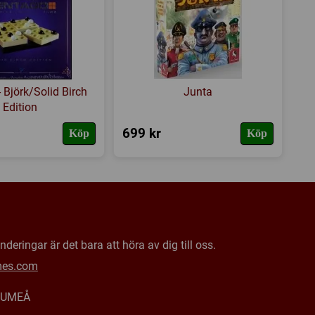
 Björk/Solid Birch
Junta
Edition
699 kr
Köp
Köp
deringar är det bara att höra av dig till oss.
mes.com
0 UMEÅ