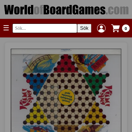
☰
Sök
0