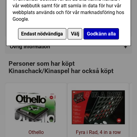
vår webbutik samt för att samla in data för hur vår
99 kr
Utgått
webbplats används och för vår marknadsföring hos
Google.
Ej tillgänglig
Endast nödvändiga
Välj
Godkänn alla
+
Övrig information
Speltyp:
Familjespel
Personer som har köpt
Kategori:
Abstrakt strategi
,
Inringning
,
Rutsystem
Kinaschack/Kinaspel har också köpt
Tillverkare:
Övriga
Länkar:
BoardGameGeek
Försälj. rank:
10046/18137
Othello
Fyra i Rad, 4 in a row