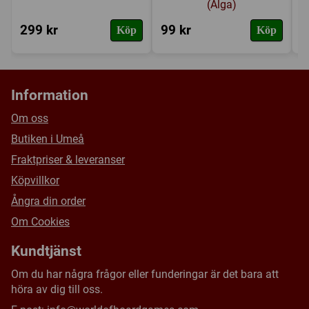
(Alga)
299 kr
99 kr
1
Köp
Köp
Information
Om oss
Butiken i Umeå
Fraktpriser & leveranser
Köpvillkor
Ångra din order
Om Cookies
Kundtjänst
Om du har några frågor eller funderingar är det bara att
höra av dig till oss.