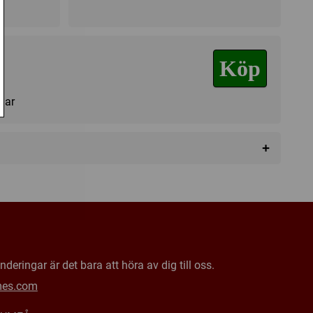
Köp
agar
+
deringar är det bara att höra av dig till oss.
mes.com