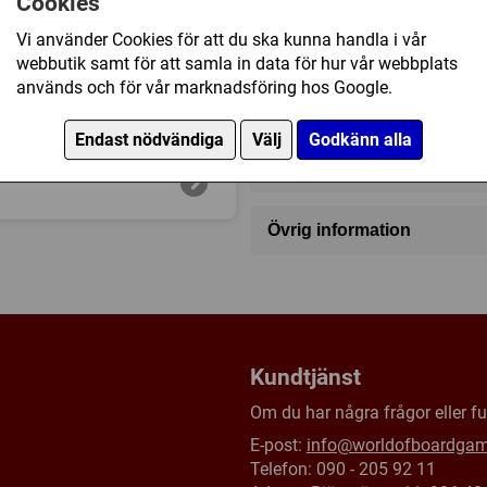
Cookies
2 - 6
?
8+
Vi använder Cookies för att du ska kunna handla i vår
webbutik samt för att samla in data för hur vår webbplats
används och för vår marknadsföring hos Google.
215 kr
Endast nödvändiga
Välj
Godkänn alla
I lager, leveranstid 1-3 vard
Övrig information
Speltyp:
Familjespel
Tillverkare:
Alga
Försälj. rank:
819/18139
Kundtjänst
Om du har några frågor eller fun
E-post:
info@worldofboardga
Telefon: 090 - 205 92 11