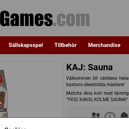
Sällskapsspel
Tillbehör
Merchandise
KAJ: Sauna
Välkommen till världens hetas
bastuns obestridda mästare!
Matcha dina kort med tärninga
"YKSI, KAKSI, KOLME SAUNA!" ?