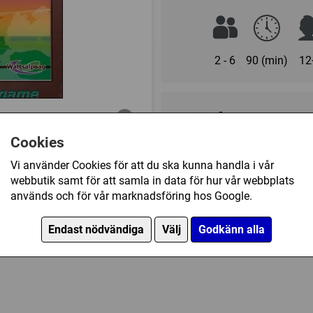
2 - 6
90 (min)
12
275 kr
Cookies
Ej tillgänglig
Vi använder Cookies för att du ska kunna handla i vår
webbutik samt för att samla in data för hur vår webbplats
används och för vår marknadsföring hos Google.
Övrig information
Speltyp:
Strategispel
Endast nödvändiga
Välj
Godkänn alla
 köpt
Kategori:
Luftfart
,
Ekonomi
,
Vägbyggande
Länkar:
BoardGameGeek
Försälj. rank:
9885/18139