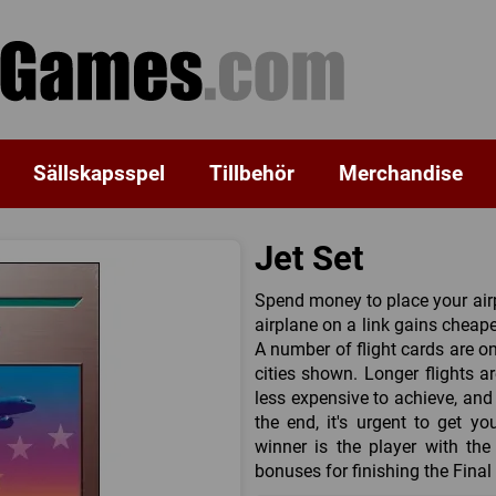
Sällskapsspel
Tillbehör
Merchandise
Jet Set
Spend money to place your airpl
airplane on a link gains cheaper 
A number of flight cards are o
cities shown. Longer flights a
less expensive to achieve, and
the end, it's urgent to get yo
winner is the player with the
bonuses for finishing the Final 