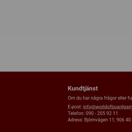
Kundtjänst
Om du har några frågor eller fun
E-post:
info@worldofboardga
Telefon: 090 - 205 92 11
Adress: Björnvägen 11, 906 4