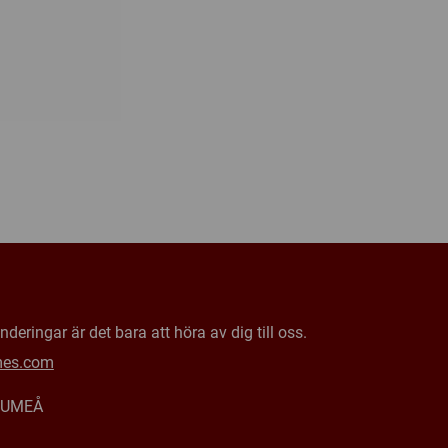
deringar är det bara att höra av dig till oss.
mes.com
0 UMEÅ