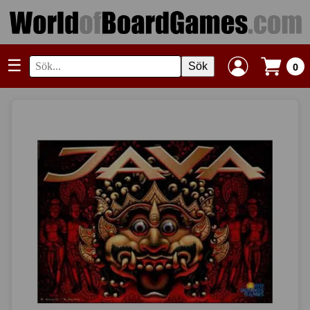
☰
Sök
0