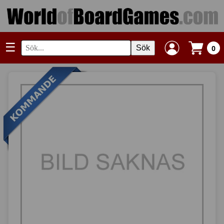
☰
Sök
0