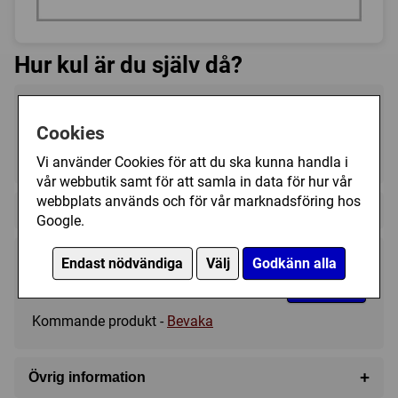
Hur kul är du själv då?
Cookies
?
?
?
Vi använder Cookies för att du ska kunna handla i
vår webbutik samt för att samla in data för hur vår
webbplats används och för vår marknadsföring hos
Regelspråk:
Google.
Endast nödvändiga
Välj
Godkänn alla
149 kr
Boka
Kommande produkt -
Bevaka
+
Övrig information