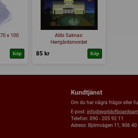
 70 x 100
Alibi Saknas:
Herrgårdsmordet
85 kr
Köp
Köp
Kundtjänst
Om du har några frågor eller fun
E-post:
info@worldofboardga
Telefon: 090 - 205 92 11
Adress: Björnvägen 11, 906 4