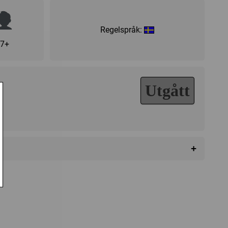
Regelspråk:
7+
Utgått
+
da