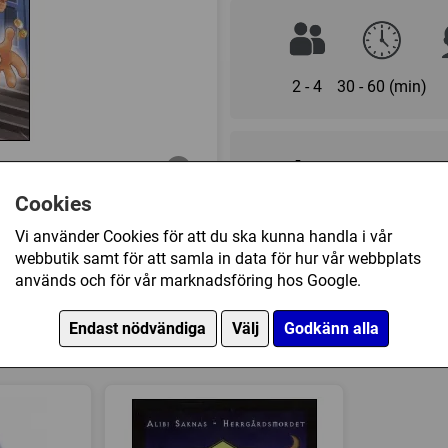
2 - 4
30 - 60 (min)
99 kr
Cookies
Ej tillgänglig
Vi använder Cookies för att du ska kunna handla i vår
webbutik samt för att samla in data för hur vår webbplats
används och för vår marknadsföring hos Google.
Övrig information
Speltyp:
Familjespel
Endast nödvändiga
Välj
Godkänn alla
ar också köpt
Kategori:
Racing
Tillverkare:
Tactic
Länkar:
Tillverkarens hemsi
Försälj. rank:
9634/18139