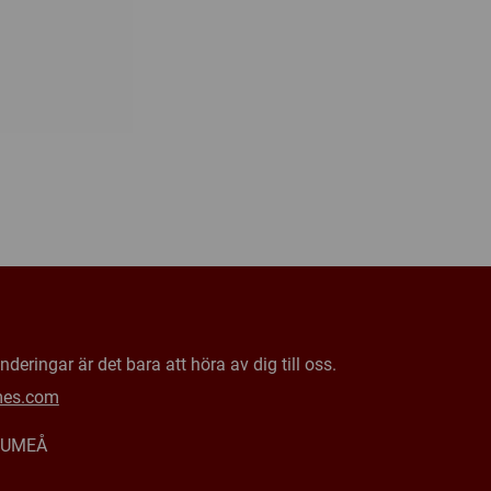
deringar är det bara att höra av dig till oss.
mes.com
0 UMEÅ