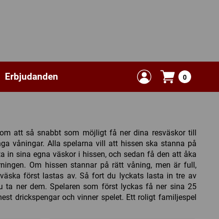
Erbjudanden
0
m att så snabbt som möjligt få ner dina resväskor till
ga våningar. Alla spelarna vill att hissen ska stanna på
sta in sina egna väskor i hissen, och sedan få den att åka
rningen. Om hissen stannar på rätt våning, men är full,
ska först lastas av. Så fort du lyckats lasta in tre av
u ta ner dem. Spelaren som först lyckas få ner sina 25
mest drickspengar och vinner spelet. Ett roligt familjespel