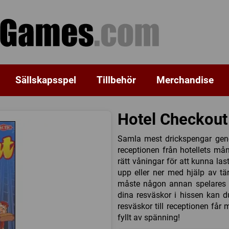
Sällskapsspel
Tillbehör
Merchandise
Hotel Checkout
Samla mest drickspengar geno
receptionen från hotellets mån
rätt våningar för att kunna la
upp eller ner med hjälp av tä
måste någon annan spelares vä
dina resväskor i hissen kan d
resväskor till receptionen får 
fyllt av spänning!