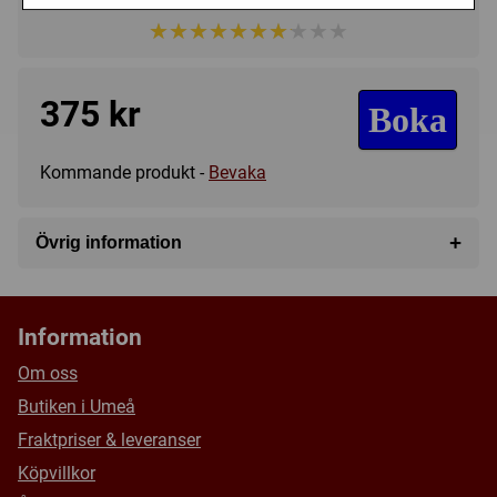
Regelspråk:
★★★★★★★★★★
★★★★★★★★★★
375 kr
Boka
Kommande produkt -
Bevaka
+
Övrig information
Speltyp:
Strategispel
Kategori:
Skräck
,
Figurer
,
Action points
,
Samarbete
,
Information
Tärning
,
Plocka upp och lämna
,
Punkt till punkt
förflyttning
,
Variabla spelare
Om oss
Tillverkare:
Ravensburger
Butiken i Umeå
Länkar:
BoardGameGeek
Fraktpriser & leveranser
Försälj. rank:
9610/18137
Köpvillkor