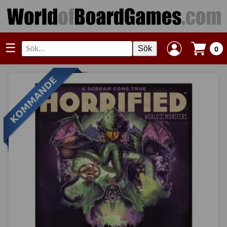
☰
Sök
0