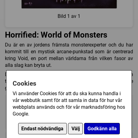
Bild
1 av 1
Horrified: World of Monsters
Du är en av jordens främsta monsterexperter och du har
kommit till en mystisk arcane-punkstad som är centrerad
kring Void, en port mellan världarna från vilken fasor av
alla slag kan bryta ut.
Du kommer att möta den gåtfulla sfinxen, den
tillbakadragna Yeti, den glupska Jiangshi och den store
Cookies
gamle själv, Cthulhu.
Vi använder Cookies för att du ska kunna handla i
vår webbutik samt för att samla in data för hur vår
webbplats används och för vår marknadsföring hos
Google.
1 - 5
60 (min)
10+
Endast nödvändiga
Välj
Godkänn alla