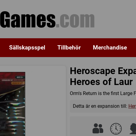
Sällskapsspel
Tillbehör
Merchandise
Heroscape Expa
Heroes of Laur
Orm's Return is the first Large
Detta är en expansion till:
Her