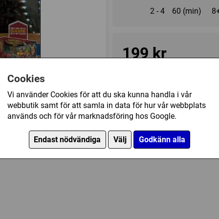
2 - 4
60 (min)
8
199 kr
Cookies
Ej tillgänglig
Vi använder Cookies för att du ska kunna handla i vår
webbutik samt för att samla in data för hur vår webbplats
Övrig information
används och för vår marknadsföring hos Google.
Speltyp:
Strategispel
on Set: Orm's Return - Heroes of Laur har ock
Endast nödvändiga
Välj
Godkänn alla
Serie:
HeroScape
Kategori:
Fighting
,
Äventyr
,
F
spelplan
Tillverkare:
Hasbro
Länkar:
BoardGameGeek
Försälj. rank:
9487/18139