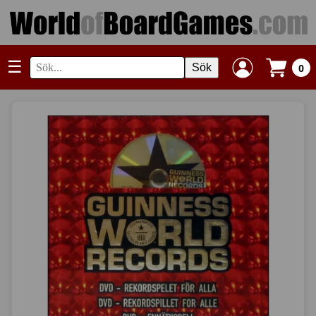
☰
Sök
0