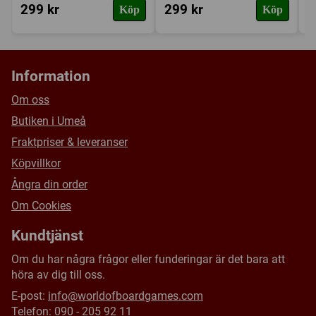
299 kr
299 kr
4
Köp
Köp
Information
Om oss
Butiken i Umeå
Fraktpriser & leveranser
Köpvillkor
Ångra din order
Om Cookies
Kundtjänst
Om du har några frågor eller funderingar är det bara att
höra av dig till oss.
E-post:
info@worldofboardgames.com
Telefon: 090 - 205 92 11