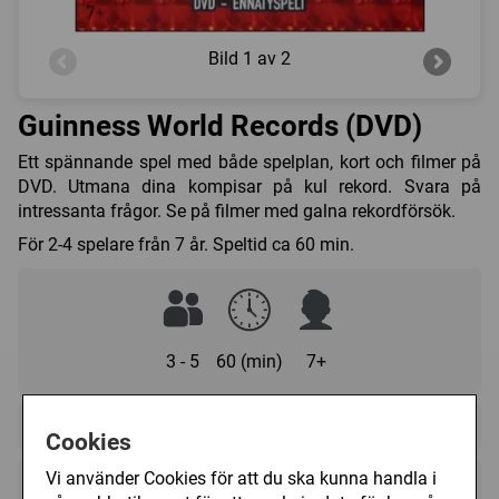
Bild
1 av 2
Guinness World Records (DVD)
Ett spännande spel med både spelplan, kort och filmer på
DVD. Utmana dina kompisar på kul rekord. Svara på
intressanta frågor. Se på filmer med galna rekordförsök.
För 2-4 spelare från 7 år. Speltid ca 60 min.
3 - 5
60 (min)
7+
Regelspråk:
Cookies
Vi använder Cookies för att du ska kunna handla i