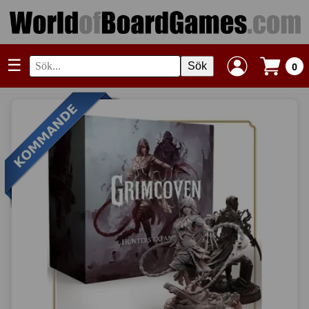
☰
Sök
0