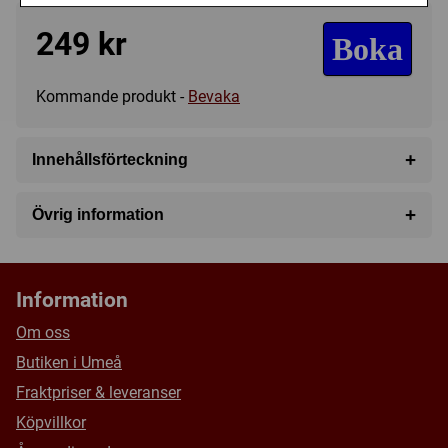
249 kr
Boka
Kommande produkt -
Bevaka
+
Innehållsförteckning
2 Hunters
+
Övrig information
Speltyp:
Strategispel
Kategori:
Figurer
,
Samarbete
Information
Tillverkare:
Övriga
Om oss
Länkar:
BoardGameGeek
Butiken i Umeå
Försälj. rank:
9283/18132
Fraktpriser & leveranser
Köpvillkor