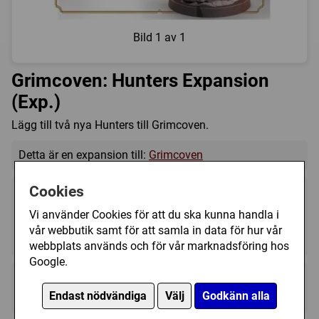
Bild
1 av 1
Grimcoven: Hunters Expansion
(Exp.)
Lägg till två nya Hunters till Grimcoven.
Detta är en expansion till:
Grimcoven
Cookies
Vi använder Cookies för att du ska kunna handla i
vår webbutik samt för att samla in data för hur vår
1 - 4
90 - 270 (min)
14+
webbplats används och för vår marknadsföring hos
Google.
Regelspråk:
★★★★★★★★★★
★★★★★★★★★★
Endast nödvändiga
Välj
Godkänn alla