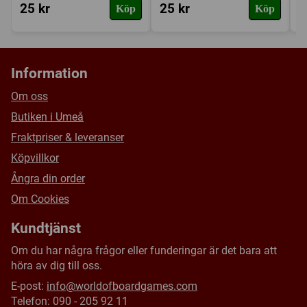
25 kr
25 kr
3
Köp
Köp
Information
Om oss
Butiken i Umeå
Fraktpriser & leveranser
Köpvillkor
Ångra din order
Om Cookies
Kundtjänst
Om du har några frågor eller funderingar är det bara att
höra av dig till oss.
E-post:
info@worldofboardgames.com
Telefon: 090 - 205 92 11