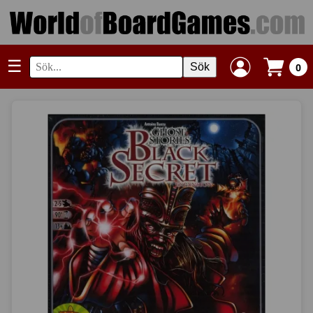
☰
Sök
0