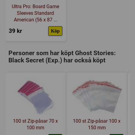
Ultra Pro: Board Game
1 active Taoist marker,
Sleeves Standard
rules.
American (56 x 87 ...
39 kr
Köp
Personer som har köpt Ghost Stories:
Black Secret (Exp.) har också köpt
100 st Zip-påsar 70 x
100 st Zip-påsar 100 x
100 mm
150 mm