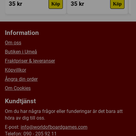
35 kr
35 kr
3
Köp
Köp
Information
Om oss
Butiken i Umeå
Fraktpriser & leveranser
Köpvillkor
Ångra din order
Om Cookies
Kundtjänst
Om du har några frågor eller funderingar är det bara att
höra av dig till oss.
E-post:
info@worldofboardgames.com
Telefon: 090 - 205 92 11