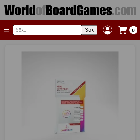
☰
Sök
0