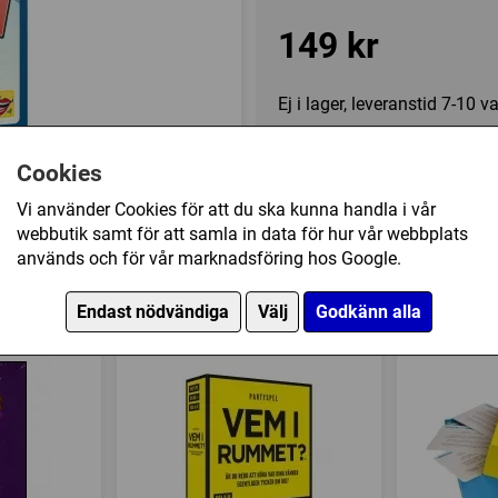
149 kr
Ej i lager, leveranstid 7-10 
Cookies
Innehållsförteckning
Vi använder Cookies för att du ska kunna handla i vår
- 208 kort
webbutik samt för att samla in data för hur vår webbplats
Övrig information
- 1 spelplan med spinner
används och för vår marknadsföring hos Google.
Speltyp:
Vuxen/partyspel
- 1 timglas
ket har också köpt
Endast nödvändiga
Välj
Godkänn alla
Tillverkare:
Användbart Lite
- 5 pannband
Försälj. rank:
809/18137
- spelregler