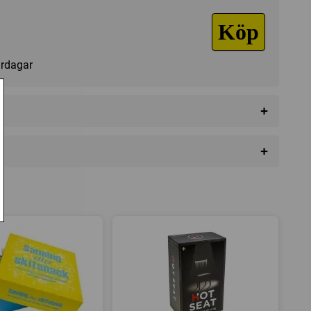
Köp
vardagar
+
+
t Företag