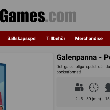
Sällskapsspel
Tillbehör
Merchandise
Galenpanna - P
Det galet roliga spelet där 
pocketformat!
2 - 5
30 (min)
15