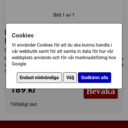
Bild
1 av 1
Funko POP! Games: Pokémon -
Cookies
Mimikyu
Vi använder Cookies för att du ska kunna handla i
Det är inte en Funko POP av Pikachu... det är Mimikyu!
vår webbutik samt för att samla in data för hur vår
webbplats används och för vår marknadsföring hos
Mimikyu (Fairy/Dark typ) är en rätt ensam Pokémon som
Google.
döljer sig under under gamla trasor för att skydda varelser
från dess riktiga form.
Endast nödvändiga
Välj
Godkänn alla
189 kr
Bevaka
Tillfälligt slut