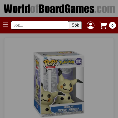
☰
Sök
0