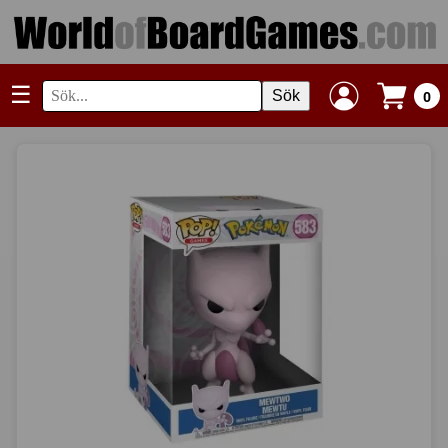
☰
Sök
0