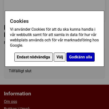
Bild
1 av 1
Cookies
Funko POP! Games: Pokemon -
Vi använder Cookies för att du ska kunna handla i
Mewtwo
vår webbutik samt för att samla in data för hur vår
webbplats används och för vår marknadsföring hos
Funko Pop figur med Mewtwo från Pokémon!
Google.
195 kr
Endast nödvändiga
Välj
Godkänn alla
Bevaka
Tillfälligt slut
Information
Om oss
Butiken i Umeå