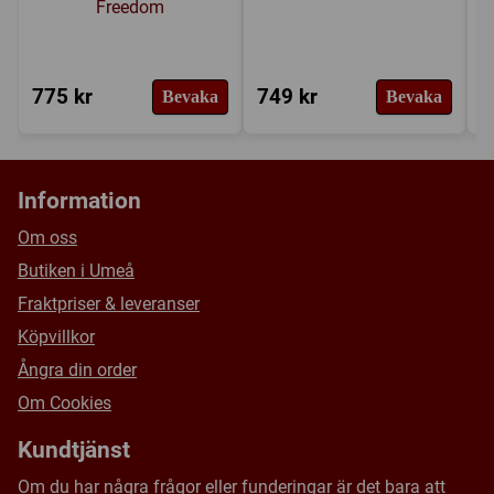
Freedom
775 kr
749 kr
2
Bevaka
Bevaka
Information
Om oss
Butiken i Umeå
Fraktpriser & leveranser
Köpvillkor
Ångra din order
Om Cookies
Kundtjänst
Om du har några frågor eller funderingar är det bara att