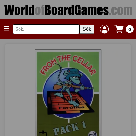
☰
Sök
0