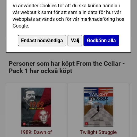
Vi använder Cookies för att du ska kunna handla i
215 kr
Utgått
vår webbutik samt för att samla in data för hur vår
webbplats används och för vår marknadsföring hos
Google.
Ej tillgänglig
Endast nödvändiga
Välj
Godkänn alla
+
Övrig information
Speltyp:
Krigsspel
Personer som har köpt From the Cellar -
Serie:
Advanced Squad Leader (ASL)
Pack 1 har också köpt
Kategori:
Andra världskriget (1939-1945)
,
Tärning
,
Hexrutor
Tillverkare:
Le Franc Tireur
Länkar:
Tillverkarens hemsida
,
BoardGameGeek
Försälj. rank:
8974/18139
1989: Dawn of
Twilight Struggle