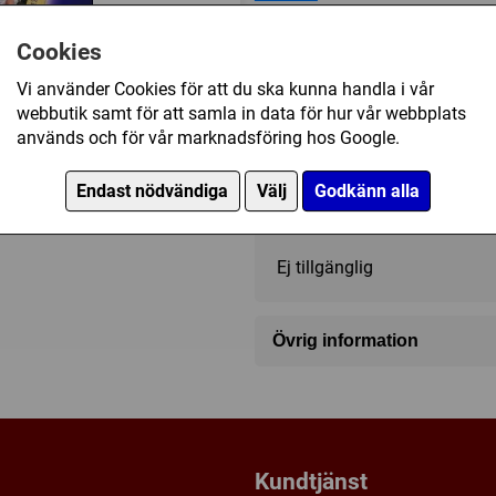
finalfrågan. Spelet har ett ex
en sammetspåse.
Cookies
Vi använder Cookies för att du ska kunna handla i vår
webbutik samt för att samla in data för hur vår webbplats
2 - 6
45 - 90 (min)
används och för vår marknadsföring hos Google.
Endast nödvändiga
Välj
Godkänn alla
395 kr
Ej tillgänglig
Övrig information
Speltyp:
Vuxen/partyspel
Kategori:
Frågor
Tillverkare:
Tactic
Länkar:
Tillverkarens hemsi
Kundtjänst