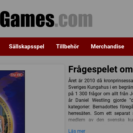
Sällskapsspel
Tillbehör
Merchandise
Frågespelet om
Året är 2010 då kronprinsessan
Sveriges Kungahus i en begrä
på 1 300 frågor om allt från Je
år Daniel Westling gjorde ”
kategorier: Bernadottes föreg
herresäten. Som ett separat 
medlem av den svenska kung
Kronprinsessan Victoria, Prins
Läs mer
vinn en kungakrona för rätt 