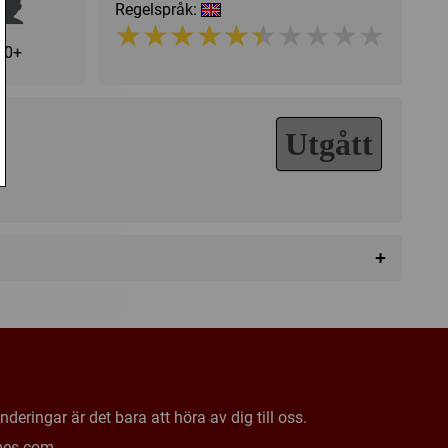
Regelspråk:
★★★★★★★★★★
★★★★★★★★★★
10+
Utgått
+
ier
mes
deringar är det bara att höra av dig till oss.
mes.com