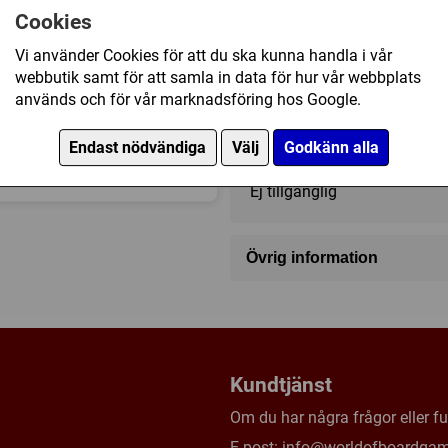
Cookies
2 - 6
30 - 60 (min)
Vi använder Cookies för att du ska kunna handla i vår
webbutik samt för att samla in data för hur vår webbplats
används och för vår marknadsföring hos Google.
99 kr
Endast nödvändiga
Välj
Godkänn alla
Ej tillgänglig
Övrig information
Speltyp:
Familjespel
Kategori:
Antiken
,
Samla ser
Tillverkare:
Rio Grande Ga
Länkar:
BoardGameGeek
Kundtjänst
Försälj. rank:
8932/18139
Om du har några frågor eller fun
E-post:
info@worldofboardga