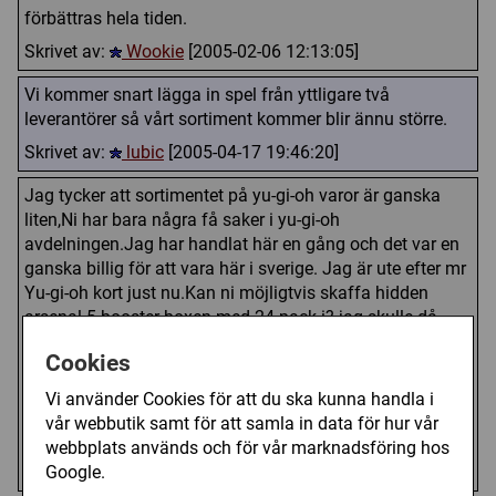
förbättras hela tiden.
Skrivet av:
Wookie
[2005-02-06 12:13:05]
Vi kommer snart lägga in spel från yttligare två
leverantörer så vårt sortiment kommer blir ännu större.
Skrivet av:
lubic
[2005-04-17 19:46:20]
Jag tycker att sortimentet på yu-gi-oh varor är ganska
liten,Ni har bara några få saker i yu-gi-oh
avdelningen.Jag har handlat här en gång och det var en
ganska billig för att vara här i sverige. Jag är ute efter mr
Yu-gi-oh kort just nu.Kan ni möjligtvis skaffa hidden
arsenal 5 booster boxen med 24 pack i? jag skulle då
gärna köpa den om ni får ett bra pris som ca 700-800 kr
Cookies
som ni säljer hidden arsenal 6 för.
Vi använder Cookies för att du ska kunna handla i
vår webbutik samt för att samla in data för hur vår
Tack på förhand /Snallfot8
webbplats används och för vår marknadsföring hos
Skrivet av:
Snallfot8
[2013-02-18 09:29:51]
Google.