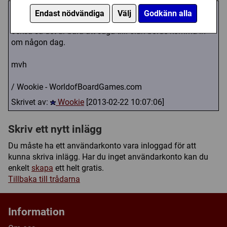
Vi har nyligen börjat ta in yu-gi-oh så än så länge är det
Endast nödvändiga
Välj
Godkänn alla
ganska litet sortiment. Givetvis kan vi ta in mer äldre kort
också så det är bara att säga till. 5:an borde komma in
om någon dag.
mvh
/ Wookie - WorldofBoardGames.com
Skrivet av:
Wookie
[2013-02-22 10:07:06]
Skriv ett nytt inlägg
Du måste ha ett användarkonto vara inloggad för att
kunna skriva inlägg. Har du inget användarkonto kan du
enkelt
skapa
ett helt gratis.
Tillbaka till trådarna
Information