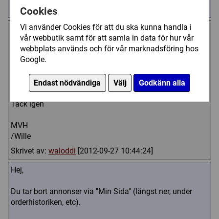
Skrivet av:
lubic
[2012-09-27 10:19:31]
Cookies
Vi använder Cookies för att du ska kunna handla i
Strålande, tackar!
vår webbutik samt för att samla in data för hur vår
webbplats används och för vår marknadsföring hos
En funktion som jag inte hittade tidigare är möjligheten
Google.
att ta bort sina inlägg.
Efter de sålts eller om man ångrar sig. Det kanske fanns
men jag lyckades inte hitta den
Endast nödvändiga
Välj
Godkänn alla
Tack igen
MVH
/Wille
Skrivet av:
waloddi
[2012-09-27 10:44:24]
Hej,
Du tar bort annonser via "Min Sida" (längst ner, under
orderhistoriken, etc).