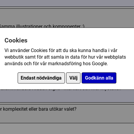
 Samma illustrationer och komponenter :)
Cookies
 som inte kan vara, det kan bara vara, och det är inte exakt allt.
Vi använder Cookies för att du ska kunna handla i vår
webbutik samt för att samla in data för hur vår webbplats
används och för vår marknadsföring hos Google.
etet Secrets & Lies - det lägger till intressanta berättelseele
Endast nödvändiga
Välj
Godkänn alla
 rekommendera Hidden Signs - mer kort och mer mysterier!
 komplexitet eller bara utökar valet?