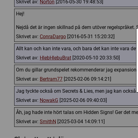
Skrivet av:
Norton
[2016-05-30 19:48:53]
Hej!
Nejdå det är ingen skillnad på dem utöver regelspråket.
Skrivet av:
ConraDargo
[2016-05-31 15:20:32]
Allt kan och kan inte vara, och bara det kan inte vara det
Skrivet av:
HlebHlebuBrat
[2020-05-10 20:33:50]
Om du gillar grundspelet rekommenderar jag expansionspak
Skrivet av:
Bertram77
[2025-02-06 09:14:21]
Jag tyckte också om Secrets & Lies, men jag kan också
Skrivet av:
NowakG
[2025-02-06 09:40:03]
Åh, jag hade inte hört talas om Hidden Signs! Ger det mer
Skrivet av:
SmithN
[2025-03-04 14:09:11]