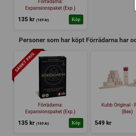
Förrädarna:
Expansionspaket (Exp.)
135 kr
Köp
(169 kr)
Personer som har köpt Förrädarna har o
Förrädarna:
Kubb Original - 
Expansionspaket (Exp.)
(Bex)
135 kr
549 kr
Köp
(169 kr)