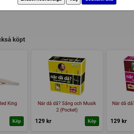
ckså köpt
Red King
När då då? Sång och Musik
När då då
2 (Pocket)
129 kr
129 kr
Köp
Köp