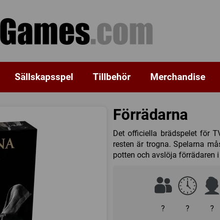
Sällskapsspel
Tillbehör
Merchandise
Förrädarna
Det officiella brädspelet för 
resten är trogna. Spelarna mås
potten och avslöja förrädaren i 
?
?
?