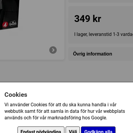
349 kr
I lager, leveranstid 1-3 vard
Övrig information
Speltyp:
Strategispel
Kategori:
Bluff
Tillverkare:
Goliath
Försälj. rank:
96/18139
Cookies
Vi använder Cookies för att du ska kunna handla i vår
webbutik samt för att samla in data för hur vår webbplats
används och för vår marknadsföring hos Google.
Endast nödvändiga
Välj
Godkänn alla