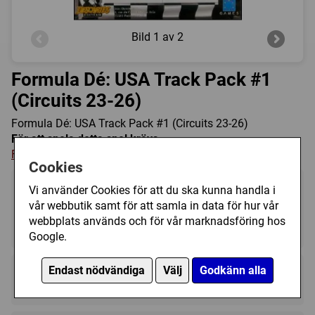
Bild
1 av 2
Formula Dé: USA Track Pack #1
(Circuits 23-26)
Formula Dé: USA Track Pack #1 (Circuits 23-26)
För att spela detta spel krävs:
Formula Dé
Cookies
Vi använder Cookies för att du ska kunna handla i
vår webbutik samt för att samla in data för hur vår
webbplats används och för vår marknadsföring hos
2 - 10
?
12+
Google.
Regelspråk:
Endast nödvändiga
Välj
Godkänn alla
★★★★★★★★★★
★★★★★★★★★★