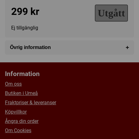
299 kr
Utgått
Ej tillgänglig
+
Övrig information
Speltyp:
Familjespel
Kategori:
Racing
Information
Tillverkare:
Eurogames Descartes USA
Om oss
Försälj. rank:
8918/18139
Butiken i Umeå
Fraktpriser & leveranser
Köpvillkor
Ångra din order
Om Cookies