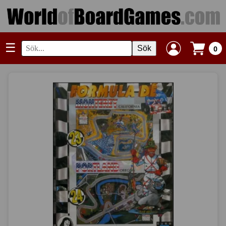
☰
Sök
0