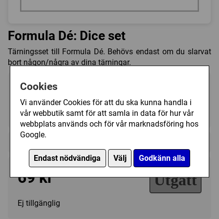
Formula Dé: Dice set
Tärningsset till Formula Dé. Behövs endast om du slarvat
bort någon/några av dina tärningar.
Cookies
Vi använder Cookies för att du ska kunna handla i
vår webbutik samt för att samla in data för hur vår
?
?
?
webbplats används och för vår marknadsföring hos
Google.
Regelspråk:
Endast nödvändiga
Välj
Godkänn alla
69 kr
Utgått
Ej tillgänglig