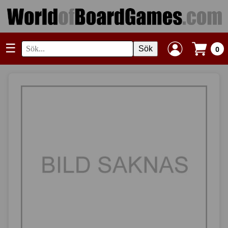
☰
Sök
0