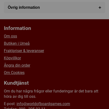
+
Övrig information
Speltyp:
Familjespel
Kategori:
Racing
Information
Tillverkare:
Eurogames Descartes USA
Om oss
Försälj. rank:
8914/18139
Butiken i Umeå
Fraktpriser & leveranser
Köpvillkor
Ångra din order
Om Cookies
Kundtjänst
Om du har några frågor eller funderingar är det bara att
höra av dig till oss.
E-post:
info@worldofboardgames.com