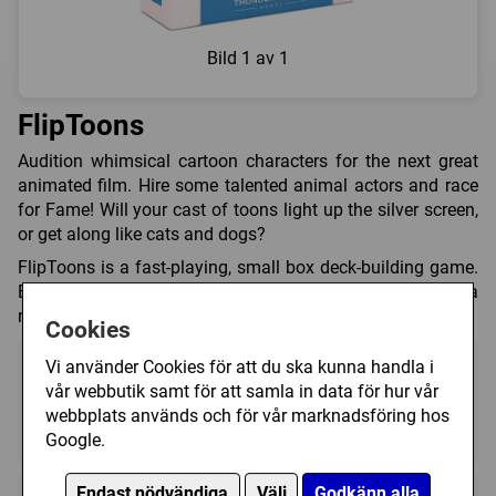
Bild
1 av 1
FlipToons
Audition whimsical cartoon characters for the next great
animated film. Hire some talented animal actors and race
for Fame! Will your cast of toons light up the silver screen,
or get along like cats and dogs?
FlipToons is a fast-playing, small box deck-building game.
Easy to learn and quick to play, this card game packs a
nostalgic punch with equal parts luck and strategy.
Cookies
Vi använder Cookies för att du ska kunna handla i
vår webbutik samt för att samla in data för hur vår
webbplats används och för vår marknadsföring hos
1 - 4
15 - 30 (min)
10+
Google.
Endast nödvändiga
Välj
Godkänn alla