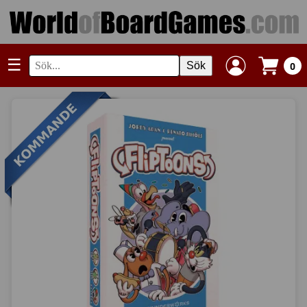
☰
Sök
0