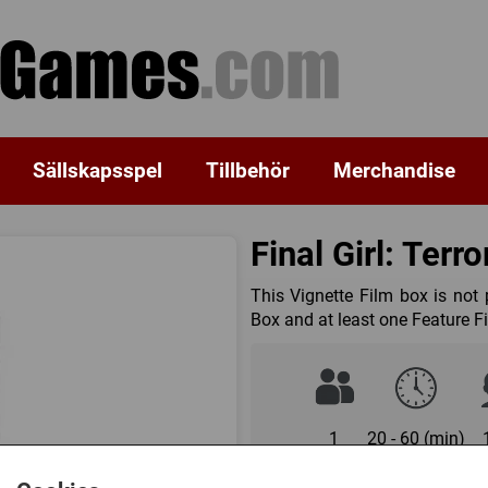
Sällskapsspel
Tillbehör
Merchandise
Final Girl: Terr
This Vignette Film box is not 
Box and at least one Feature F
1
20 - 60 (min)