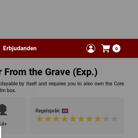
Erbjudanden
0
or From the Grave (Exp.)
playable by itself and requires you to also own the Core
ilm box.
Regelspråk:
★★★★★★★★★★
★★★★★★★★★★
14+