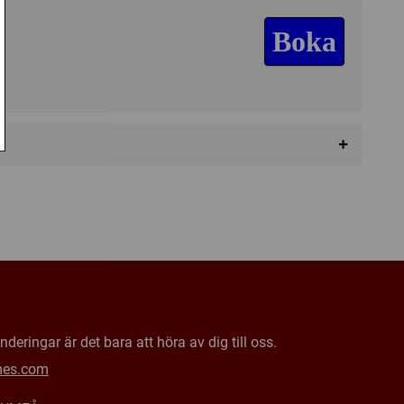
Boka
a
+
Skräck
mes
deringar är det bara att höra av dig till oss.
mes.com