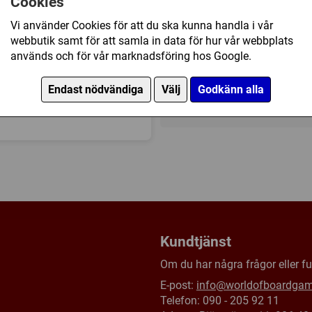
Cookies
125 kr
Vi använder Cookies för att du ska kunna handla i vår
webbutik samt för att samla in data för hur vår webbplats
används och för vår marknadsföring hos Google.
Kommande produkt -
Bevak
Endast nödvändiga
Välj
Godkänn alla
Övrig information
Speltyp:
Strategispel
Kategori:
Spel för 1 spelare
,
Tillverkare:
Övriga
,
3am Ga
Länkar:
BoardGameGeek
Försälj. rank:
8727/18138
Kundtjänst
Om du har några frågor eller fun
E-post:
info@worldofboardga
Telefon: 090 - 205 92 11