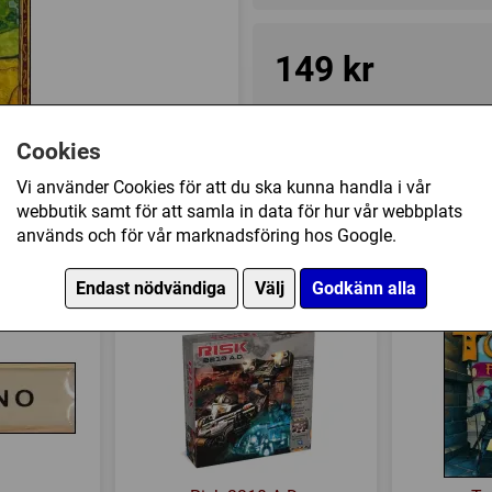
149 kr
Ej tillgänglig
Cookies
Vi använder Cookies för att du ska kunna handla i vår
Övrig information
webbutik samt för att samla in data för hur vår webbplats
används och för vår marknadsföring hos Google.
Speltyp:
Strategispel
kså köpt
Kategori:
Abstrakt strategi
,
M
Endast nödvändiga
Välj
Godkänn alla
Tillverkare:
Tactic
Länkar:
Tillverkarens hemsi
Försälj. rank:
8609/18139