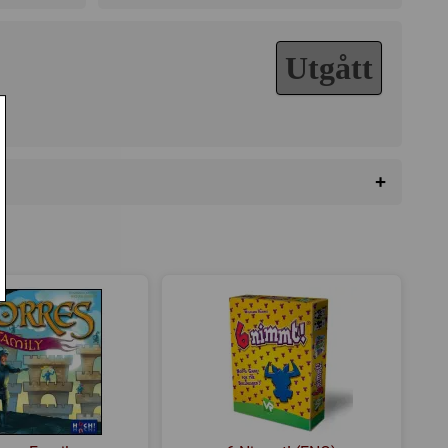
Utgått
+
edeltiden
,
Områdesförflyttning
,
Modulär spelplan
da
,
BoardGameGeek