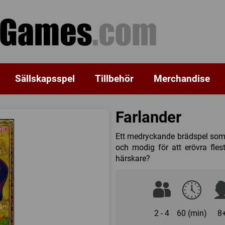
Sällskapsspel
Tillbehör
Merchandise
Farlander
Ett medryckande brädspel som för
och modig för att erövra fle
härskare?
2 - 4
60 (min)
8