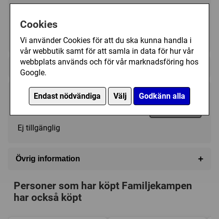
Cookies
3 - 6
30 - 60 (min)
6+
Vi använder Cookies för att du ska kunna handla i
vår webbutik samt för att samla in data för hur vår
webbplats används och för vår marknadsföring hos
Regelspråk:
Google.
Endast nödvändiga
Välj
Godkänn alla
215 kr
Utgått
Ej tillgänglig
+
Övrig information
Speltyp:
Familjespel
Personer som har köpt Familjekampen
Kategori:
Humor
har också köpt
Tillverkare:
Användbart Litet Företag