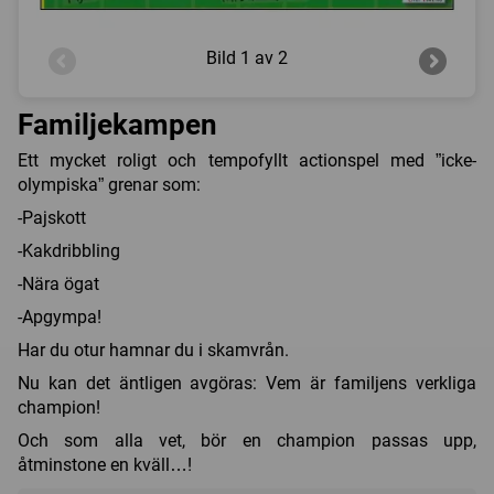
Bild
1 av 2
Familjekampen
Ett mycket roligt och tempofyllt actionspel med ”icke-
olympiska” grenar som:
-Pajskott
-Kakdribbling
-Nära ögat
-Apgympa!
Har du otur hamnar du i skamvrån.
Nu kan det äntligen avgöras: Vem är familjens verkliga
champion!
Och som alla vet, bör en champion passas upp,
åtminstone en kväll…!