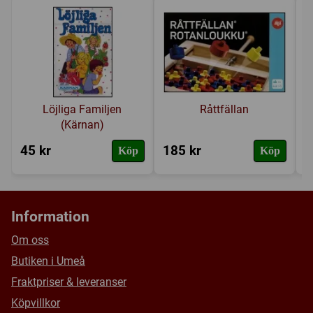
Länkar:
Tillverkarens hemsida
Försälj. rank:
8565/18137
Löjliga Familjen
Råttfällan
(Kärnan)
45 kr
185 kr
2
Köp
Köp
Information
Om oss
Butiken i Umeå
Fraktpriser & leveranser
Köpvillkor