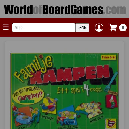
☰
Sök
0