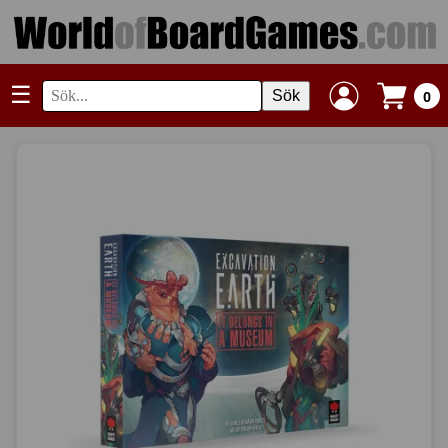
☰
Sök
0