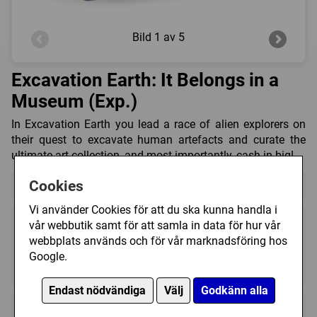
Bild
1 av 5
Excavation Earth: It Belongs in a
Museum (Exp.)
In Excavation Earth you lead a race of alien explorers on
their quest to excavate human artefacts and curate the
ultimate art collection, and most importantly, cash in big!
Cookies
Detta är en expansion till:
Excavation Earth
Vi använder Cookies för att du ska kunna handla i
vår webbutik samt för att samla in data för hur vår
webbplats används och för vår marknadsföring hos
Google.
1 - 4
30 - 120 (min)
14+
Endast nödvändiga
Välj
Godkänn alla
Regelspråk: