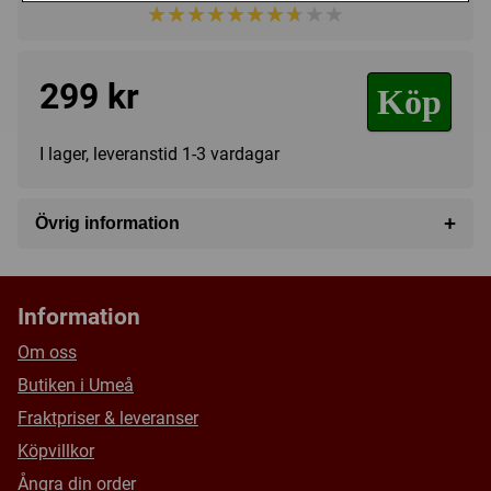
★★★★★★★★★★
★★★★★★★★★★
299 kr
Köp
I lager, leveranstid 1-3 vardagar
+
Övrig information
Speltyp:
Strategispel
Kategori:
Ekonomi
,
Science Fiction
,
Kortdragande
,
Information
Hand management
,
Punkt till punkt förflyttning
,
Samla
serier
,
Spel för 1 spelare
Om oss
Tillverkare:
Övriga
Butiken i Umeå
Länkar:
Tillverkarens hemsida
,
BoardGameGeek
Fraktpriser & leveranser
Försälj. rank:
8496/18137
Köpvillkor
Ångra din order