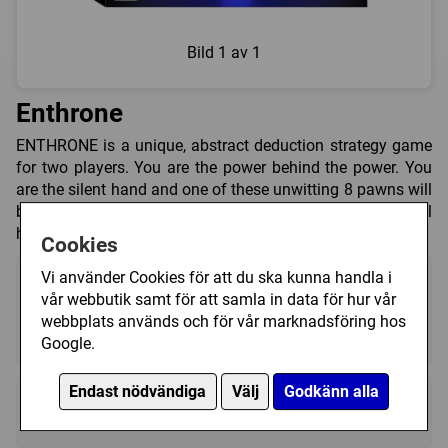
Bild
1 av 1
Enthrone
ENTHRONE is a unique, abstract deduction strategy game
for two players. You are the power behind the power. You
are the silent hand and one of these unwitting 8 pawns will
be your key to securing complete dominion. But your rival
hides their own machinations to challenge you.
Cookies
Vi använder Cookies för att du ska kunna handla i
vår webbutik samt för att samla in data för hur vår
webbplats används och för vår marknadsföring hos
2
15 - 30 (min)
10+
Google.
Endast nödvändiga
Välj
Godkänn alla
Regelspråk:
★★★★★★★★★★
★★★★★★★★★★