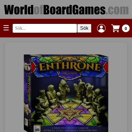
☰
Sök
0