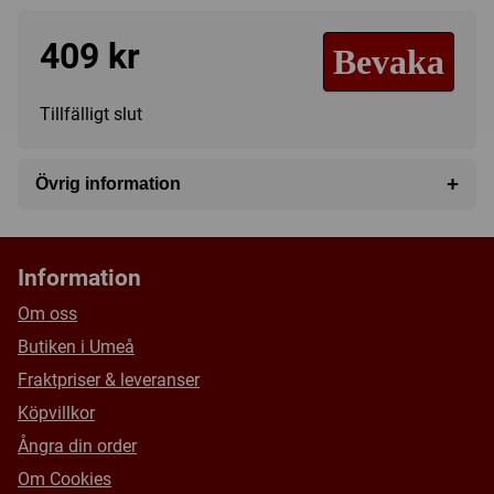
409 kr
Bevaka
Tillfälligt slut
+
Övrig information
Speltyp:
Strategispel
Kategori:
Abstrakt strategi
,
2-spelare
,
Fantasy
,
Information
Miniatyrer
Tillverkare:
Smirk & Dagger
Om oss
Länkar:
BoardGameGeek
Butiken i Umeå
Försälj. rank:
3802/18139
Fraktpriser & leveranser
Köpvillkor
Ångra din order
Om Cookies