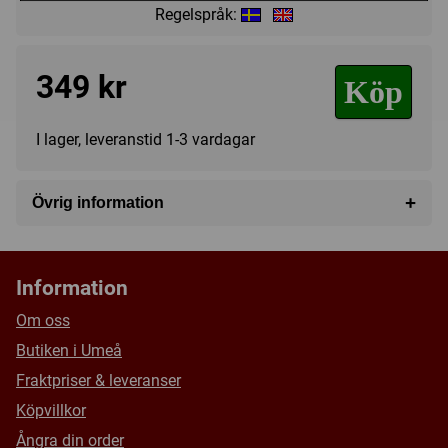
Regelspråk:
349 kr
Köp
I lager, leveranstid 1-3 vardagar
+
Övrig information
Speltyp:
Strategispel
Tillverkare:
Tactic
Information
Länkar:
Tillverkarens hemsida
Om oss
Försälj. rank:
3782/18137
Butiken i Umeå
Fraktpriser & leveranser
Köpvillkor
Ångra din order