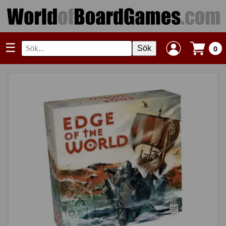
☰
Sök
0