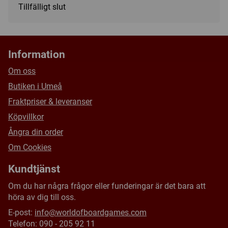
Oroar du dig för att din dnd-karaktär dör? Eller spelar du
Tillfälligt slut
bara mer än en dnd-kampanj samtidigt? Inga bekymmer, vi
har dig. Denna anteckningsbok har två fulla karaktärsark
och har två olikfärgade bokmärken för att hålla reda på
båda!
Information
Dokumentficka
Om oss
Förlora inte de lösa pappersark som vi alla tenderar att ha
ibland, bara håll dem i dokumentfickan på baksidan!
Butiken i Umeå
Fraktpriser & leveranser
Köpvillkor
Ångra din order
Om Cookies
Kundtjänst
Om du har några frågor eller funderingar är det bara att
höra av dig till oss.
E-post:
info@worldofboardgames.com
Telefon: 090 - 205 92 11