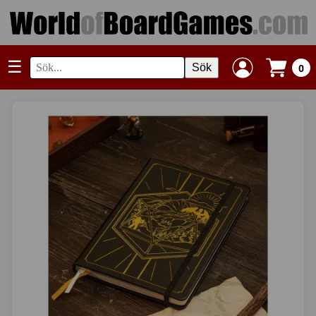
☰
Sök
0