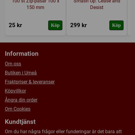
100 st Zip-påsar 100 x
Smash Up: Cease and
150 mm
Desist
25 kr
299 kr
9
Köp
Köp
Information
Om oss
Butiken i Umeå
Fraktpriser & leveranser
Köpvillkor
Ångra din order
Om Cookies
Kundtjänst
Om du har några frågor eller funderingar är det bara att