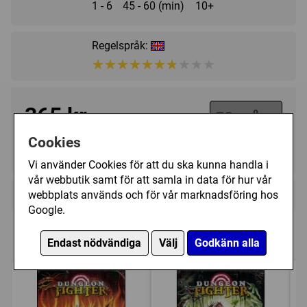
1 - 6
45 - 60 (min)
10+
Regelspråk:
★★★★★★★★★★
★★★★★★★★★★
365 kr
Utgått
Cookies
Ej tillgänglig
Vi använder Cookies för att du ska kunna handla i
vår webbutik samt för att samla in data för hur vår
+
webbplats används och för vår marknadsföring hos
Övrig information
Google.
Speltyp:
Strategispel
,
Vuxen/partyspel
Expansioner till Dungeon Fighter
Kategori:
Fingerfärdighet
,
Tärning
,
Upptäckande
,
Endast nödvändiga
Välj
Godkänn alla
Fantasy
,
Fighting
,
Humor
,
Kortdragande
,
Samarbete
,
Modulär spelplan
,
Punkt till punkt förflyttning
,
Variabla
spelare
Tillverkare:
Horrible Guild