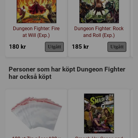
Länkar:
Regler
,
Tillverkarens hemsida
,
BoardGameGeek
Försälj. rank:
8078/18137
Dungeon Fighter: Fire
Dungeon Fighter: Rock
at Will (Exp.)
and Roll (Exp.)
180 kr
185 kr
1
Utgått
Utgått
Personer som har köpt Dungeon Fighter
har också köpt