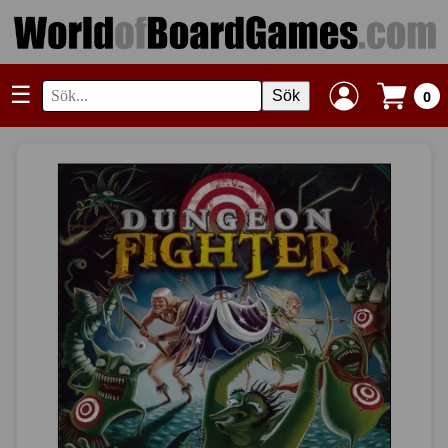
☰
Sök
0