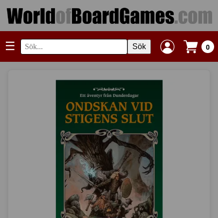
☰
Sök
0