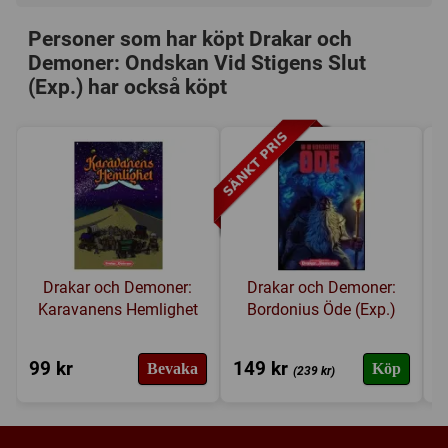
Speltyp:
Rollspel
Personer som har köpt Drakar och
Serie:
Drakar och Demoner
Demoner: Ondskan Vid Stigens Slut
Försälj. rank:
1430/18139
(Exp.) har också köpt
Drakar och Demoner:
Drakar och Demoner:
Karavanens Hemlighet
Bordonius Öde (Exp.)
99 kr
149 kr
2
Bevaka
Köp
(239 kr)