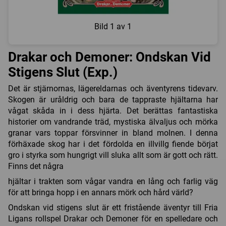
Bild
1 av 1
Drakar och Demoner: Ondskan Vid
Stigens Slut (Exp.)
Det är stjärnornas, lägereldarnas och äventyrens tidevarv.
Skogen är uråldrig och bara de tappraste hjältarna har
vågat skåda in i dess hjärta. Det berättas fantastiska
historier om vandrande träd, mystiska älvaljus och mörka
granar vars toppar försvinner in bland molnen. I denna
förhäxade skog har i det fördolda en illvillg fiende börjat
gro i styrka som hungrigt vill sluka allt som är gott och rätt.
Finns det några
hjältar i trakten som vågar vandra en lång och farlig väg
för att bringa hopp i en annars mörk och hård värld?
Ondskan vid stigens slut är ett fristående äventyr till Fria
Ligans rollspel Drakar och Demoner för en spelledare och