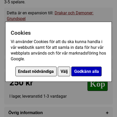
3-5 spelare.
Detta är en expansion till:
Drakar och Demoner:
Grundspel
Cookies
Vi använder Cookies för att du ska kunna handla i
vår webbutik samt för att samla in data för hur vår
?
?
?
webbplats används och för vår marknadsföring hos
Google.
Regelspråk:
Endast nödvändiga
Välj
Godkänn alla
250 kr
Köp
I lager, leveranstid 1-3 vardagar
+
Övrig information