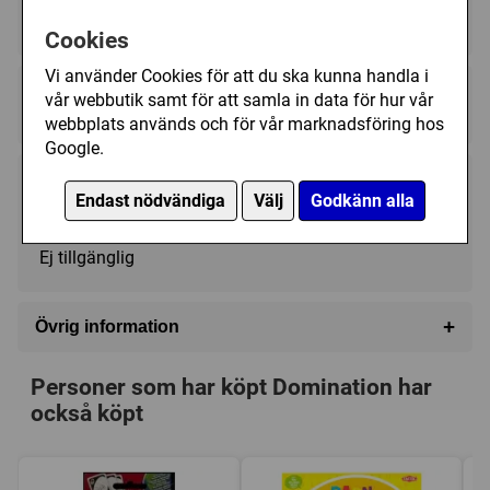
2 - 4
30 - 60 (min)
7+
Cookies
Vi använder Cookies för att du ska kunna handla i
Regelspråk:
vår webbutik samt för att samla in data för hur vår
★★★★★★★★★★
★★★★★★★★★★
webbplats används och för vår marknadsföring hos
Google.
99 kr
Utgått
Endast nödvändiga
Välj
Godkänn alla
Ej tillgänglig
+
Övrig information
Speltyp:
Familjespel
Personer som har köpt Domination har
Kategori:
Placering
också köpt
Tillverkare:
Tactic
Länkar:
Tillverkarens hemsida