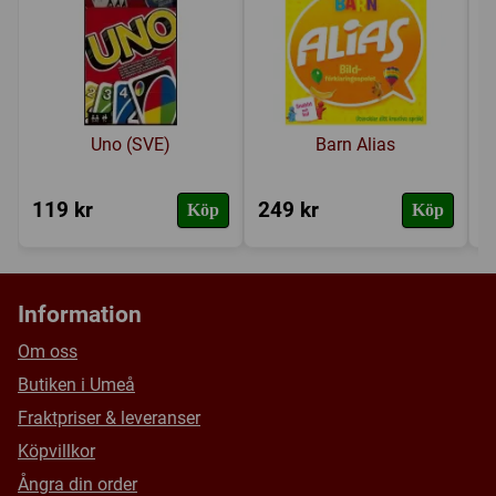
Försälj. rank:
7924/18139
Uno (SVE)
Barn Alias
119 kr
249 kr
3
Köp
Köp
Information
Om oss
Butiken i Umeå
Fraktpriser & leveranser
Köpvillkor
Ångra din order