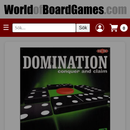
☰
Sök
0