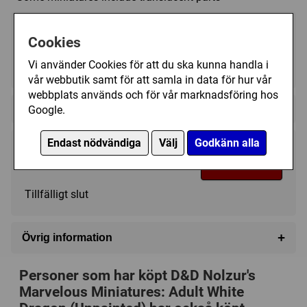
Cookies
Vi använder Cookies för att du ska kunna handla i
?
?
?
vår webbutik samt för att samla in data för hur vår
webbplats används och för vår marknadsföring hos
Regelspråk:
Google.
Endast nödvändiga
Välj
Godkänn alla
995 kr
Bevaka
Tillfälligt slut
+
Övrig information
Speltyp:
Rollspel
Personer som har köpt D&D Nolzur's
Kategori:
Miniatyrer
,
Figurer
,
Rollspel / Berättande
Marvelous Miniatures: Adult White
Tillverkare:
Wizards of the Coast
,
Wizkids