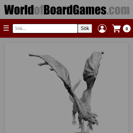
☰
Sök
0