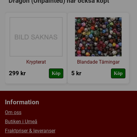
Dragon (Unpainted) har också köpt
Försälj. rank:
3651/18137
Krypterat
Blandade Tärningar
299 kr
5 kr
Köp
Köp
Information
Om oss
Butiken i Umeå
Fraktpriser & leveranser