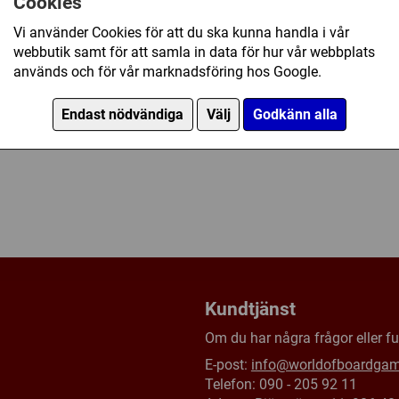
Cookies
Vi använder Cookies för att du ska kunna handla i vår
Kommande produkt -
Bevak
webbutik samt för att samla in data för hur vår webbplats
används och för vår marknadsföring hos Google.
Övrig information
Endast nödvändiga
Välj
Godkänn alla
Försälj. rank:
7888/18138
Kundtjänst
Om du har några frågor eller fun
E-post:
info@worldofboardga
Telefon: 090 - 205 92 11