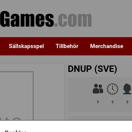
Sällskapsspel
Tillbehör
Merchandise
DNUP (SVE)
?
?
?
129 kr